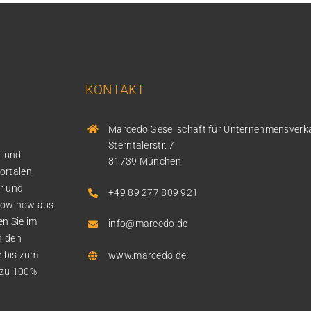
KONTAKT
Marcedo Gesellschaft für Unternehmensver
Sterntalerstr. 7
f und
81739 München
ortalen.
ür und
+49 89 277 809 921
now how aus
n Sie im
info@marcedo.de
n den
e bis zum
www.marcedo.de
s zu 100%